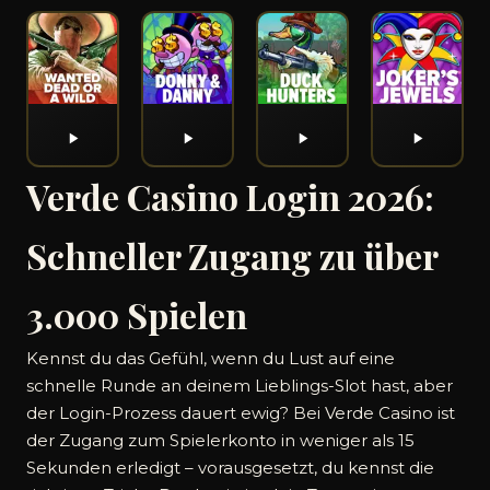
Verde Casino Login 2026:
Schneller Zugang zu über
3.000 Spielen
Kennst du das Gefühl, wenn du Lust auf eine
schnelle Runde an deinem Lieblings-Slot hast, aber
der Login-Prozess dauert ewig? Bei Verde Casino ist
der Zugang zum Spielerkonto in weniger als 15
Sekunden erledigt – vorausgesetzt, du kennst die