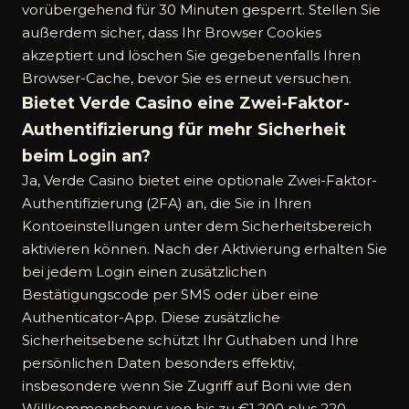
vorübergehend für 30 Minuten gesperrt. Stellen Sie
außerdem sicher, dass Ihr Browser Cookies
akzeptiert und löschen Sie gegebenenfalls Ihren
Browser-Cache, bevor Sie es erneut versuchen.
Bietet Verde Casino eine Zwei-Faktor-
Authentifizierung für mehr Sicherheit
beim Login an?
Ja, Verde Casino bietet eine optionale Zwei-Faktor-
Authentifizierung (2FA) an, die Sie in Ihren
Kontoeinstellungen unter dem Sicherheitsbereich
aktivieren können. Nach der Aktivierung erhalten Sie
bei jedem Login einen zusätzlichen
Bestätigungscode per SMS oder über eine
Authenticator-App. Diese zusätzliche
Sicherheitsebene schützt Ihr Guthaben und Ihre
persönlichen Daten besonders effektiv,
insbesondere wenn Sie Zugriff auf Boni wie den
Willkommensbonus von bis zu €1.200 plus 220