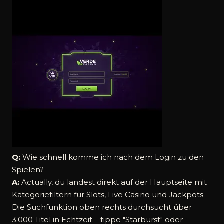
Q:
Wie schnell komme ich nach dem Login zu den
Spielen?
A:
Actually, du landest direkt auf der Hauptseite mit
Kategoriefiltern für Slots, Live Casino und Jackpots.
Die Suchfunktion oben rechts durchsucht über
3.000 Titel in Echtzeit – tippe "Starburst" oder