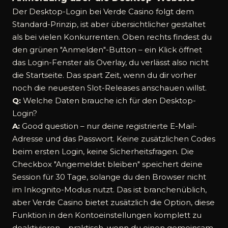
Der Desktop-Login bei Verde Casino folgt dem
Standard-Prinzip, ist aber übersichtlicher gestaltet
als bei vielen Konkurrenten. Oben rechts findest du
den grünen "Anmelden"-Button – ein Klick öffnet
das Login-Fenster als Overlay, du verlässt also nicht
die Startseite. Das spart Zeit, wenn du dir vorher
noch die neuesten Slot-Releases anschauen willst.
Q:
Welche Daten brauche ich für den Desktop-
Login?
A:
Good question – nur deine registrierte E-Mail-
Adresse und das Passwort. Keine zusätzlichen Codes
beim ersten Login, keine Sicherheitsfragen. Die
Checkbox "Angemeldet bleiben" speichert deine
Session für 30 Tage, solange du den Browser nicht
im Inkognito-Modus nutzt. Das ist branchenüblich,
aber Verde Casino bietet zusätzlich die Option, diese
Funktion in den Kontoeinstellungen komplett zu
deaktivieren – praktisch, wenn du einen gemeinsam