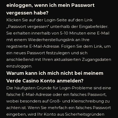
einloggen, wenn ich mein Passwort
vergessen habe?
Klicken Sie auf der Login-Seite auf den Link
„Passwort vergessen" unterhalb der Eingabefelder.
Sie erhalten innerhalb von 5-10 Minuten eine E-Mail
mit einem Wiederherstellungslink an Ihre
registrierte E-Mail-Adresse. Folgen Sie dem Link, um
ein neues Passwort festzulegen und sich
anschließend mit Ihren aktualisierten Zugangsdaten
einzuloggen.
Warum kann ich mich nicht bei meinem
Verde Casino Konto anmelden?
Die häufigsten Gründe für Login-Probleme sind eine
falsche E-Mail-Adresse oder ein falsches Passwort,
wobei besonders auf Groß- und Kleinschreibung zu
achten ist. Wenn Sie mehrfach ein falsches Passwort
eingeben, wird Ihr Konto aus Sicherheitsgründen