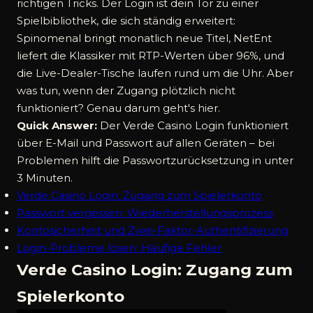
richtigen Tricks. Der Login ist dein Tor zu einer
Spielbibliothek, die sich ständig erweitert:
Spinomenal bringt monatlich neue Titel, NetEnt
liefert die Klassiker mit RTP-Werten über 96%, und
die Live-Dealer-Tische laufen rund um die Uhr. Aber
was tun, wenn der Zugang plötzlich nicht
funktioniert? Genau darum geht's hier.
Quick Answer:
Der Verde Casino Login funktioniert
über E-Mail und Passwort auf allen Geräten – bei
Problemen hilft die Passwortzurücksetzung in unter
3 Minuten.
Verde Casino Login: Zugang zum Spielerkonto
Passwort vergessen: Wiederherstellungsprozess
Kontosicherheit und Zwei-Faktor-Authentifizierung
Login-Probleme lösen: Häufige Fehler
Verde Casino Login: Zugang zum
Spielerkonto