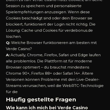
Session zu speichern und personalisierte
Spielempfehlungen anzuzeigen. Wenn diese
Cookies beschädigt sind oder dein Browser sie
blockiert, funktioniert der Login nicht richtig. Die
Lösung: Cache und Cookies für verdebonus.de
löschen.
Q:
Welche Browser funktionieren am besten mit
Verde Casino?
A:
Actually, Chrome, Firefox, Safari und Edge laufen
alle problemlos. Die Plattform ist für moderne
Browser optimiert – du brauchst mindestens
Chrome 90+, Firefox 88+ oder Safari 14+. Ältere
Versionen können Probleme mit den Live-Dealer-
Streams verursachen, weil die WebRTC-Technologie
für die
Häufig gestellte Fragen
Wie kann ich mich bei Verde Casino