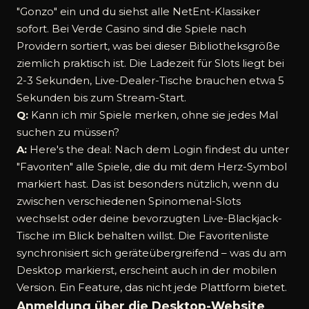
"Gonzo" ein und du siehst alle NetEnt-Klassiker
sofort. Bei Verde Casino sind die Spiele nach
Providern sortiert, was bei dieser Bibliotheksgröße
ziemlich praktisch ist. Die Ladezeit für Slots liegt bei
2-3 Sekunden, Live-Dealer-Tische brauchen etwa 5
Sekunden bis zum Stream-Start.
Q:
Kann ich mir Spiele merken, ohne sie jedes Mal
suchen zu müssen?
A:
Here's the deal: Nach dem Login findest du unter
"Favoriten" alle Spiele, die du mit dem Herz-Symbol
markiert hast. Das ist besonders nützlich, wenn du
zwischen verschiedenen Spinomenal-Slots
wechselst oder deine bevorzugten Live-Blackjack-
Tische im Blick behalten willst. Die Favoritenliste
synchronisiert sich geräteübergreifend – was du am
Desktop markierst, erscheint auch in der mobilen
Version. Ein Feature, das nicht jede Plattform bietet.
Anmeldung über die Desktop-Website