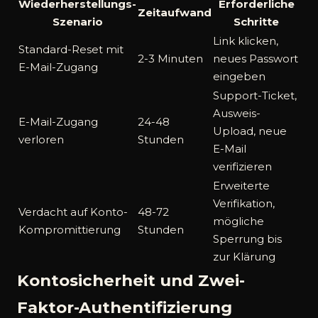
Wiederherstellungs-
Erforderliche
Zeitaufwand
Szenario
Schritte
Link klicken,
Standard-Reset mit
2-3 Minuten
neues Passwort
E-Mail-Zugang
eingeben
Support-Ticket,
Ausweis-
E-Mail-Zugang
24-48
Upload, neue
verloren
Stunden
E-Mail
verifizieren
Erweiterte
Verifikation,
Verdacht auf Konto-
48-72
mögliche
Kompromittierung
Stunden
Sperrung bis
zur Klärung
Kontosicherheit und Zwei-
Faktor-Authentifizierung