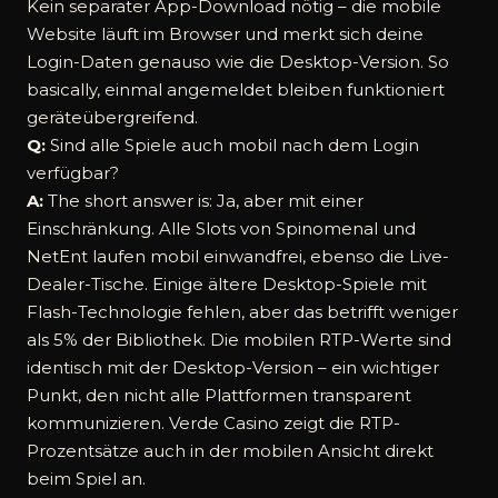
Kein separater App-Download nötig – die mobile
Website läuft im Browser und merkt sich deine
Login-Daten genauso wie die Desktop-Version. So
basically, einmal angemeldet bleiben funktioniert
geräteübergreifend.
Q:
Sind alle Spiele auch mobil nach dem Login
verfügbar?
A:
The short answer is: Ja, aber mit einer
Einschränkung. Alle Slots von Spinomenal und
NetEnt laufen mobil einwandfrei, ebenso die Live-
Dealer-Tische. Einige ältere Desktop-Spiele mit
Flash-Technologie fehlen, aber das betrifft weniger
als 5% der Bibliothek. Die mobilen RTP-Werte sind
identisch mit der Desktop-Version – ein wichtiger
Punkt, den nicht alle Plattformen transparent
kommunizieren. Verde Casino zeigt die RTP-
Prozentsätze auch in der mobilen Ansicht direkt
beim Spiel an.