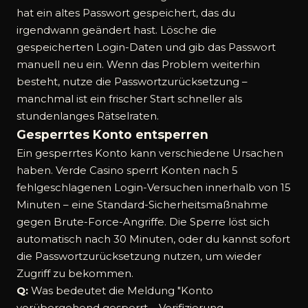
hat ein altes Passwort gespeichert, das du
irgendwann geändert hast. Lösche die
gespeicherten Login-Daten und gib das Passwort
manuell neu ein. Wenn das Problem weiterhin
besteht, nutze die Passwortzurücksetzung –
manchmal ist ein frischer Start schneller als
stundenlanges Rätselraten.
Gesperrtes Konto entsperren
Ein gesperrtes Konto kann verschiedene Ursachen
haben. Verde Casino sperrt Konten nach 5
fehlgeschlagenen Login-Versuchen innerhalb von 15
Minuten – eine Standard-Sicherheitsmaßnahme
gegen Brute-Force-Angriffe. Die Sperre löst sich
automatisch nach 30 Minuten, oder du kannst sofort
die Passwortzurücksetzung nutzen, um wieder
Zugriff zu bekommen.
Q:
Was bedeutet die Meldung "Konto
vorübergehend gesperrt – Verifizierung