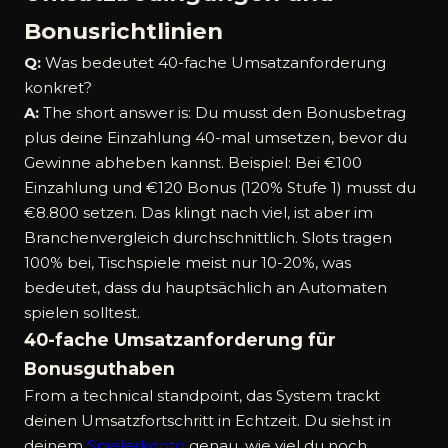
Bonusrichtlinien
Q:
Was bedeutet 40-fache Umsatzanforderung
konkret?
A:
The short answer is: Du musst den Bonusbetrag
plus deine Einzahlung 40-mal umsetzen, bevor du
Gewinne abheben kannst. Beispiel: Bei €100
Einzahlung und €120 Bonus (120% Stufe 1) musst du
€8.800 setzen. Das klingt nach viel, ist aber im
Branchenvergleich durchschnittlich. Slots tragen
100% bei, Tischspiele meist nur 10-20%, was
bedeutet, dass du hauptsächlich an Automaten
spielen solltest.
40-fache Umsatzanforderung für
Bonusguthaben
From a technical standpoint, das System trackt
deinen Umsatzfortschritt in Echtzeit. Du siehst in
deinem
Spielerkonto
genau, wie viel du noch