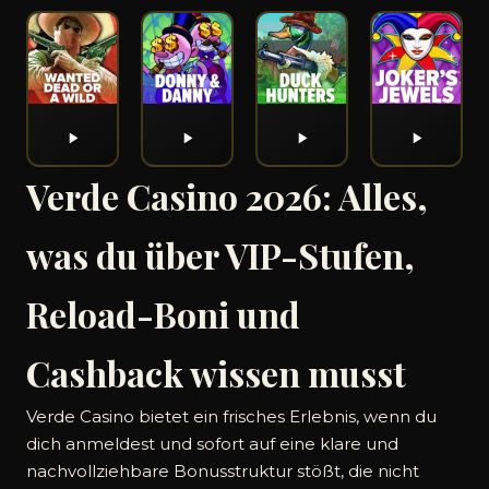
Verde Casino 2026: Alles,
was du über VIP-Stufen,
Reload-Boni und
Cashback wissen musst
Verde Casino bietet ein frisches Erlebnis, wenn du
dich anmeldest und sofort auf eine klare und
nachvollziehbare Bonusstruktur stößt, die nicht