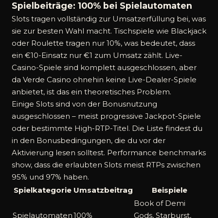
Spielbeiträge: 100% bei Spielautomaten
Slots tragen vollständig zur Umsatzerfüllung bei, was
sie zur besten Wahl macht. Tischspiele wie Blackjack
oder Roulette tragen nur 10%, was bedeutet, dass
ein €10-Einsatz nur €1 zum Umsatz zählt. Live-
Casino-Spiele sind komplett ausgeschlossen, aber
da Verde Casino ohnehin keine Live-Dealer-Spiele
anbietet, ist das ein theoretisches Problem.
Einige Slots sind von der Bonusnutzung
ausgeschlossen – meist progressive Jackpot-Spiele
oder bestimmte High-RTP-Titel. Die Liste findest du
in den Bonusbedingungen, die du vor der
Aktivierung lesen solltest. Performance benchmarks
show, dass die erlaubten Slots meist RTPs zwischen
95% und 97% haben.
Spielkategorie
Umsatzbeitrag
Beispiele
Book of Demi
Spielautomaten
100%
Gods, Starburst,