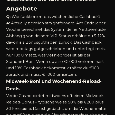
Angebote
Q:
Wie funktioniert das wöchentliche Cashback?
A:
Actually ziemlich straightforward: Am Ende jeder
Woche berechnet das System deine Nettoverluste.
Abhängig von deinem VIP-Status erhältst du 5-12%
davon als Bonusguthaben zurück. Das Cashback
wird montags gutgeschrieben und unterliegt meist
nur 10x Umsatz, was viel niedriger ist als bei
Standard-Boni. Wenn du also €1.000 verloren hast
und 10% Cashback bekommst, erhältst du €100
zurück und musst €1.000 umsetzen.
Midweek-Boni und Wochenend-Reload-
Deals
Verde Casino bietet mittwochs oft einen Midweek-
Reload-Bonus – typischerweise 50% bis €200 plus
30 Freispiele. Das ist gedacht, um die Wochenmitte
zu versüßen, wenn die Aktivität normalerweise sinkt.