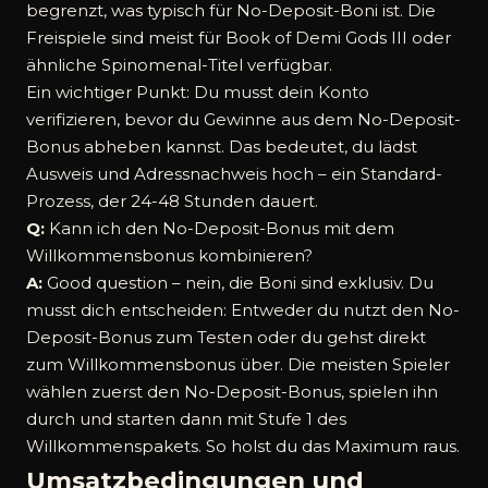
begrenzt, was typisch für No-Deposit-Boni ist. Die
Freispiele sind meist für Book of Demi Gods III oder
ähnliche Spinomenal-Titel verfügbar.
Ein wichtiger Punkt: Du musst dein Konto
verifizieren, bevor du Gewinne aus dem No-Deposit-
Bonus abheben kannst. Das bedeutet, du lädst
Ausweis und Adressnachweis hoch – ein Standard-
Prozess, der 24-48 Stunden dauert.
Q:
Kann ich den No-Deposit-Bonus mit dem
Willkommensbonus kombinieren?
A:
Good question – nein, die Boni sind exklusiv. Du
musst dich entscheiden: Entweder du nutzt den No-
Deposit-Bonus zum Testen oder du gehst direkt
zum Willkommensbonus über. Die meisten Spieler
wählen zuerst den No-Deposit-Bonus, spielen ihn
durch und starten dann mit Stufe 1 des
Willkommenspakets. So holst du das Maximum raus.
Umsatzbedingungen und