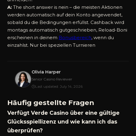
A:
The short answer is nein – die meisten Aktionen
werden automatisch auf dein Konto angewendet,
sobald du die Bedingungen erfüllst. Cashback wird
montags automatisch gutgeschrieben, Reload-Boni
erscheinen in deinem
Bonusbereich
, wenn du
einzahlst. Nur bei speziellen Turnieren
Olivia Harper
Senior Casino Reviewer
Last updated: July 14, 2026
Häufig gestellte Fragen
Verfügt Verde Casino über eine gültige
Glücksspiellizenz und wie kann ich das
überprüfen?