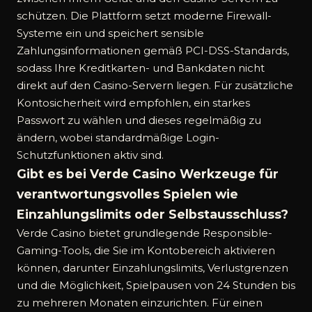
schützen. Die Plattform setzt moderne Firewall-
Systeme ein und speichert sensible
Zahlungsinformationen gemäß PCI-DSS-Standards,
sodass Ihre Kreditkarten- und Bankdaten nicht
direkt auf den Casino-Servern liegen. Für zusätzliche
Kontosicherheit wird empfohlen, ein starkes
Passwort zu wählen und dieses regelmäßig zu
ändern, wobei standardmäßige Login-
Schutzfunktionen aktiv sind.
Gibt es bei Verde Casino Werkzeuge für
verantwortungsvolles Spielen wie
Einzahlungslimits oder Selbstausschluss?
Verde Casino bietet grundlegende Responsible-
Gaming-Tools, die Sie im Kontobereich aktivieren
können, darunter Einzahlungslimits, Verlustgrenzen
und die Möglichkeit, Spielpausen von 24 Stunden bis
zu mehreren Monaten einzurichten. Für einen