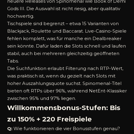
neuere Releases von Spinomenal wie Book of Demi
Gods III. Die Auswahl ist nicht riesig, aber qualitativ
hochwertig.
Tischspiele sind begrenzt – etwa 15 Varianten von
Blackjack, Roulette und Baccarat. Live-Casino-Spiele
fehlen komplett, was für manche ein Dealbreaker
sein könnte. Dafür laden die Slots schnell und laufen
stabil, auch bei mehreren gleichzeitig geöffneten
Tabs.
Die Suchfunktion erlaubt Filterung nach RTP-Wert,
was praktisch ist, wenn du gezielt nach Slots mit
hoher Auszahlungsquote suchst. Spinomenal-Titel
bieten oft RTPs über 96%, während NetEnt-Klassiker
zwischen 95% und 97% liegen.
Willkommensbonus-Stufen: Bis
zu 150% + 220 Freispiele
Q:
Wie funktionieren die vier Bonusstufen genau?