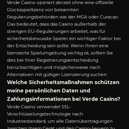
Verde Casino operiert derzeit ohne eine offizielle
Glücksspiellizenz von bekannten
Regulierungsbehörden wie der MGA oder Curacao.
Das bedeutet, dass das Casino außerhalb der
strengen EU-Regulierungen arbeitet, was für
sicherheitsbewusste Spieler ein wichtiger Faktor bei
der Entscheidung sein sollte. Wenn Ihnen eine
lizenzierte Spielumgebung wichtig ist, sollten Sie
dies bei Ihrer Registrierungsentscheidung
berücksichtigen und möglicherweise nach
Alternativen mit gültiger Lizenzierung suchen.
Welche Sicherheitsmaßnahmen schützen
meine persönlichen Daten und
Zahlungsinformationen bei Verde Casino?
Verde Casino verwendet SSL-
Verschlüsselungstechnologie nach
Industriestandard, um alle Datenübertragungen
zwischen Ihrem Gerät und den Casino-Servern zu