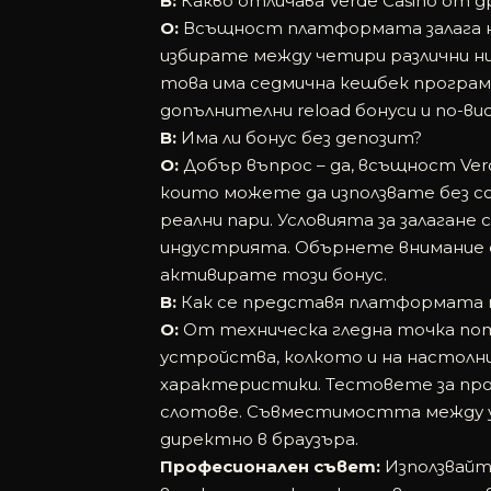
В:
Какво отличава Verde Casino от 
О:
Всъщност платформата залага н
избирате между четири различни ни
това има седмична кешбек програм
допълнителни reload бонуси и по-в
В:
Има ли бонус без депозит?
О:
Добър въпрос – да, всъщност Verd
които можете да използвате без с
реални пари. Условията за залагане
индустрията. Обърнете внимание о
активирате този бонус.
В:
Как се представя платформата 
О:
От техническа гледна точка пот
устройства, колкото и на настолн
характеристики. Тестовете за про
слотове. Съвместимостта между у
директно в браузъра.
Професионален съвет:
Използвайт