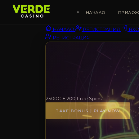
×
НАЧАЛО
ПРИЛОЖ
НАЧАЛО
РЕГИСТРАЦИЯ
ВХ
РЕГИСТРАЦИЯ
2500€ + 200 Free Spins
TAKE BONUS | PLAY NOW