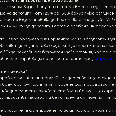
другите платформи през 2026 година?
а стъпаловидна бонусна система вместо единен пр
ва на депозит – от 120% до 150% бонус плюс различен
а, която възстановява до 12% от вашите загуби. VI
исоки лимити за депозит, което е особено интересно 
e Casino предлага два варианта. Или 50 безплатни за
обствен депозит. Това е идеално за тестване на пл
 са 30x за печалби от безплатни завъртания, което е 
баче, че трябва да се регистрирате през
страница
технически?
ребителският интерфейс е адаптивен и зарежда то
и браузъри. Функцията за търсене филтрира игрите 
изводителност показват стабилни времена за зарежд
стройствата работи без отделни изтегляния на пр
е опциите за филтриране по волатилност, когато т